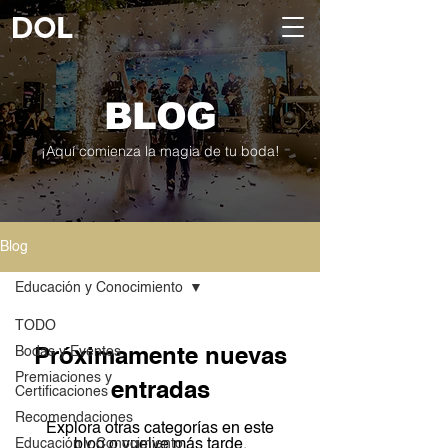
BLOG
¡Aquí comienza la magia de tu boda!
Blog
Educación y Conocimiento
TODO
Bodas y Eventos
Próximamente nuevas
Premiaciones y
entradas
Certificaciones
Recomendaciones
Explora otras categorías en este
Educación y Conocimiento
blog o vuelve más tarde.