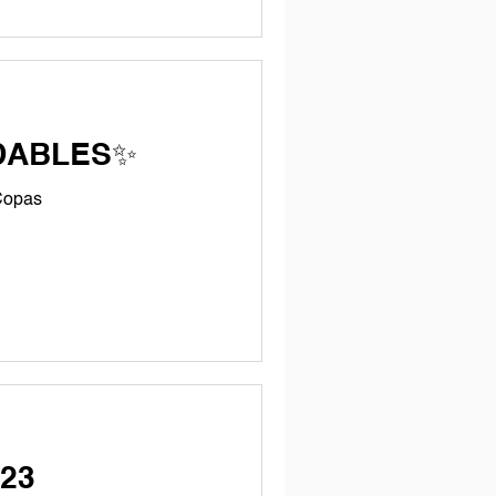
DABLES✨
 Copas
23