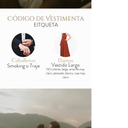
Código de Vestimenta
EITQUETA
Caballeros
Damas
Vestido Largo
Smoking o Traje
NO colores, beige, amarillo muy
claro, plateado, blanco, rosa muy
claro