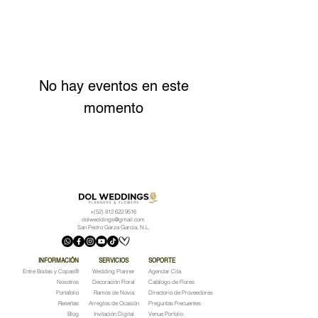
No hay eventos en este
momento
+(52)
812 622 9516
dolweddings@gmail.com
San Pedro Garza García, N.L.
INFORMACIÓN
SERVICIOS
SOPORTE
Entre Bodas y Copas
®
Wedding Planner
Agendar Cita
Nosotros
Decoración Floral
Catálogo de Flores
Portafolio
Ramos de Novia
Directorio de Proveedores
Reseñas
Arreglos de Ocasión
Preguntas Frecuentes
Blog
Invitación Digital
Venue Porfolio