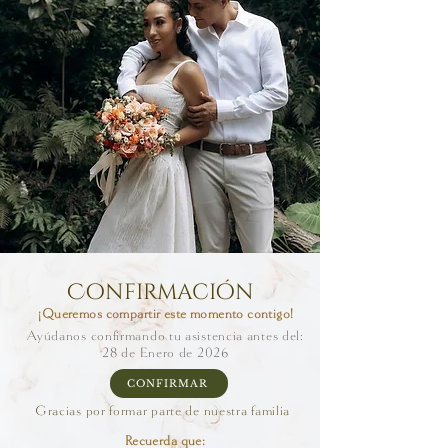
Confirmación
¡Queremos compartir este momento contigo!
Ayúdanos confirmando tu asistencia antes del:
28 de Enero de 2026
CONFIRMAR
Gracias por formar parte de nuestra familia
Recuerda que: