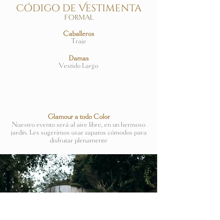
Código de Vestimenta
FORMAL
Caballeros
Traje
Damas
Vestido Largo
Glamour a todo Color
Nuestro evento será al aire libre, en un hermoso
jardín. Les sugerimos usar zapatos cómodos para
disfrutar plenamente