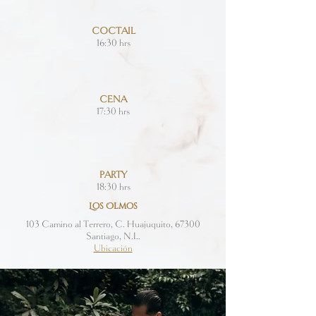
COCTAIL
16:30 hrs
CENA
17:30 hrs
PARTY
18:30 hrs
Los Olmos
103 Camino al Terrero, C. Huajuquito, 67300
Santiago, N.L.
Ubicación