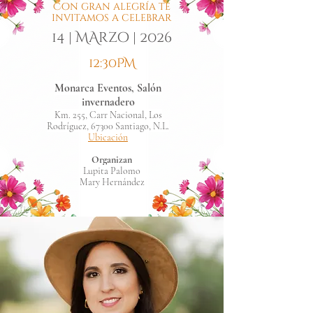
Con gran alegría te
invitamos a celebrar
14 | MArzo | 2026
12:30PM
Monarca Eventos, Salón
invernadero
Km. 255, Carr Nacional, Los
Rodríguez, 67300 Santiago, N.L.
Ubicación
Organizan
Lupita Palomo
Mary Hernández