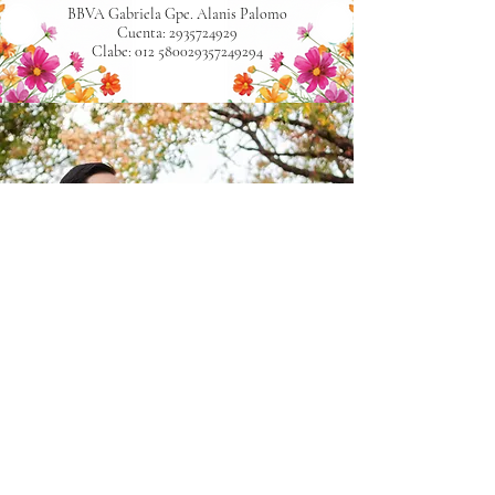
BBVA Gabriela Gpe. Alanis Palomo
Cuenta:
2935724929
Clabe: 012
580029357249294