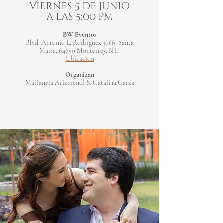
Viernes 5 de junio
a las 5:00 pm
BW Eventos
Blvd. Antonio L. Rodríguez 3066, Santa
María, 64650 Monterrey, N.L.
Ubicación
Organizan
Marianela Arizmendi & Catalina Garza