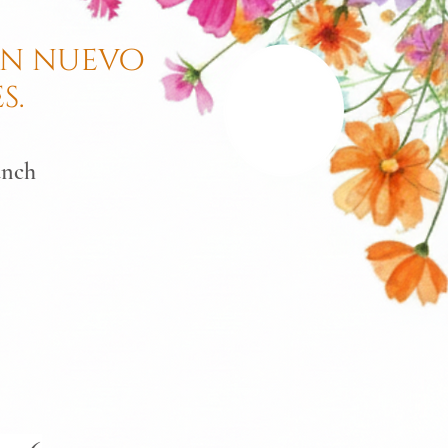
un nuevo
s.
unch