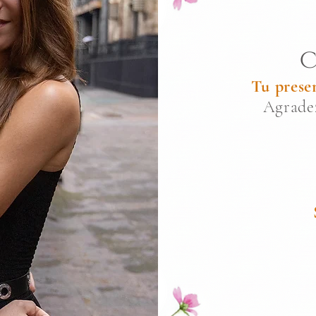
C
Tu prese
Agradez