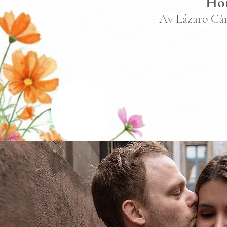
Hot
Av Lázaro Cárd