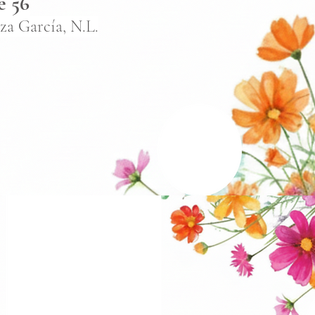
e 56
za García, N.L.