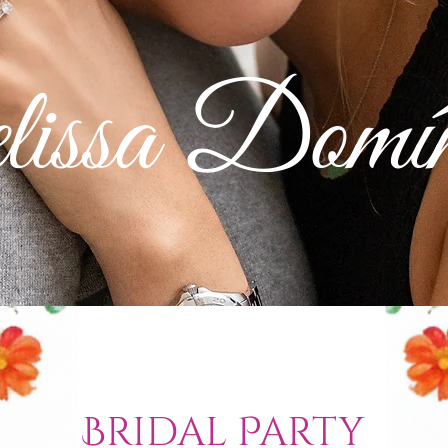
issa Domín
Bridal Party