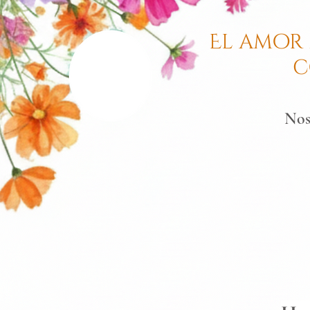
El amor
c
Nos