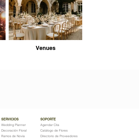
Venues
SERVICIOS
SOPORTE
Wedding Planner
Agendar Cita
Decoración Floral
Catálogo de Flores
Ramos de Novia
Directorio de Proveedores