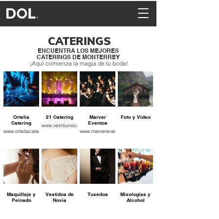
CATERINGS
ENCUENTRA LOS MEJORES
CATERINGS DE MONTERREY
¡Aquí comienza la magia de tu boda!
Ortelia
21 Catering
Marver
Foto y Video
Catering
Eventos
www.veintiunocatering.com
www.orteliacatering.com
www.marvereventos.com
Maquillaje y
Vestidos de
Tuxedos
Mixologías y
Peinado
Novia
Alcohol