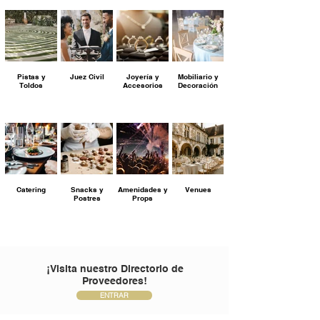
Pistas y
Juez Civil
Joyería y
Mobiliario y
Toldos
Accesorios
Decoración
Catering
Snacks y
Amenidades y
Venues
Postres
Props
¡Visita nuestro Directorio de
Proveedores!
ENTRAR