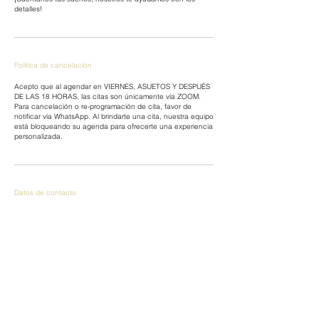
detalles!
Política de cancelación
Acepto que al agendar en VIERNES, ASUETOS Y DESPUÉS
DE LAS 18 HORAS, las citas son únicamente vía ZOOM.
Para cancelación o re-programación de cita, favor de
notificar vía WhatsApp. Al brindarte una cita, nuestra equipo
está bloqueando su agenda para ofrecerte una experiencia
personalizada.
Datos de contacto
Dol Weddings l Planners & Flowers, Calzada San Pedro,
Fuentes del Valle, San Pedro Garza García, Nuevo Leon,
Mexico
8126229516
floreriadol@gmail.com