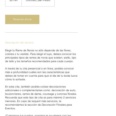
30 min
3
Oficinas | San Pedro
0
m
i
n
Reservar ahora
Descripción del servicio
Elegir tu Ramo de Novia no sólo depende de las flores,
colores o tu vestido. Para elegir el tuyo, debes conocer los
principales tipos de ramos de novia que existen; estilo, tipo
de tallo y los tamaños recomendados para cada cuerpo.
A través de tu cita presencial o en línea, podrás conocer
más a profundidad cuáles son las características que
debes de tomar en cuenta para que el día de tu boda luzca
cómo lo soñaste.
En esta cita, también podrás cotizar decoraciones
adicionales o complementarias como: decoración de auto,
boutonnieres, ramos de dama, coursage y coronas florales.
Recuerda que este tipo de cita es para máximo 2 servicios
menores. En caso de requerir más servicios, te
recomendamos la sección de Decoración Florales para
Eventos.
¡Cuéntanos tus sueños, nosotros te ayudamos con los