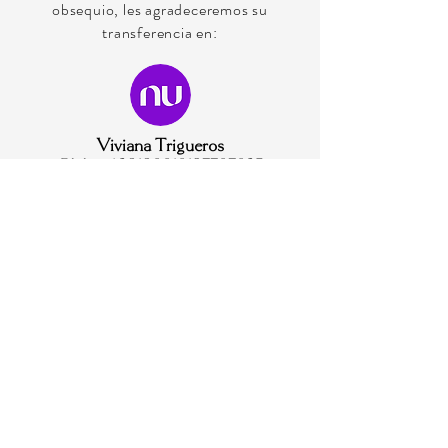
obsequio, les agradeceremos su
transferencia en:
Viviana Trigueros
Clabe: 638180010197707035
Sobre
Boda Viviana y Daryl
Código de evento:
51946029