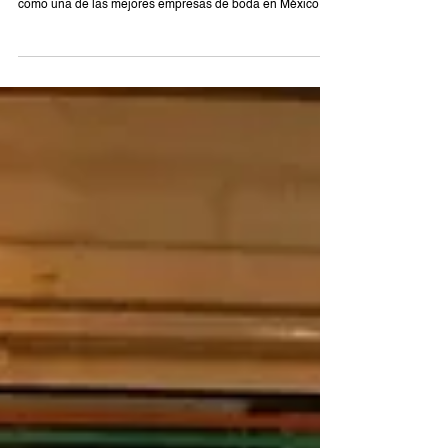
Bodas.com.mx
5 mar 2024
3 min de lectura
WEDDING AWARDS 2024
Dol Weddings obtiene el premio Wedding Awards 2024
como una de las mejores empresas de boda en México.