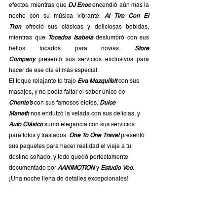
efectos, mientras que
DJ Enoc
 encendió aún más la 
noche con su música vibrante. 
Al Tiro Con El 
Tren
 ofreció sus clásicas y deliciosas bebidas, 
mientras que 
Tocados Isabela
deslumbró con sus 
bellos tocados para novias. 
Store 
Company
presentó sus servicios exclusivos para 
hacer de ese día el más especial.
El toque relajante lo trajo 
Eva Mazquifelt
 con sus 
masajes, y no podía faltar el sabor único de 
Chente's
 con sus famosos elotes. 
Dulce 
Maneth
 nos endulzó la velada con sus delicias, y 
Auto Clásico
sumó elegancia con sus servicios 
para fotos y traslados. 
One To One Travel
presentó 
sus paquetes para hacer realidad el viaje a tu 
destino soñado, y todo quedó perfectamente 
documentado por 
AANIMOTION
 y 
Estudio Veo
. 
¡Una noche llena de detalles excepcionales!