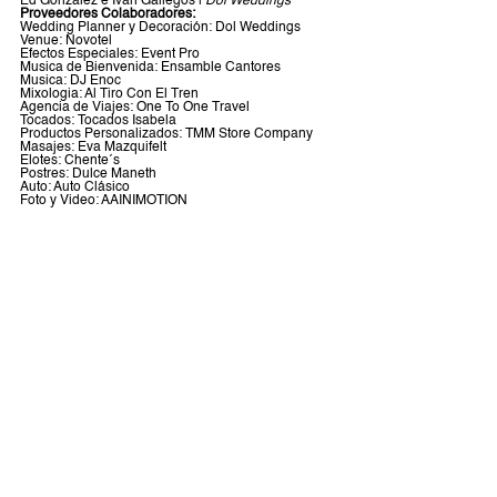
Ed González e Ivan Gallegos | 
Dol Weddings
Proveedores Colaboradores:
Wedding Planner y Decoración: Dol Weddings
Venue: Novotel
Efectos Especiales: Event Pro
Musica de Bienvenida: Ensamble Cantores
Musica: DJ Enoc
Mixologia: Al Tiro Con El Tren
Agencia de Viajes: One To One Travel
Tocados: Tocados Isabela
Productos Personalizados: TMM Store Company
Masajes: Eva Mazquifelt
Elotes: Chente´s
Postres: Dulce Maneth 
Auto: Auto Clásico
Foto y Video: AAINIMOTION