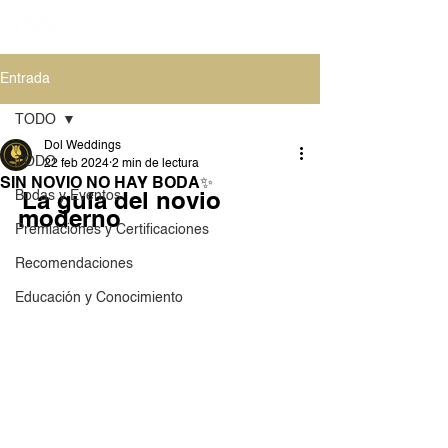
Entrada
TODO
Dol Weddings
TODO
22 feb 2024
2 min de lectura
SIN NOVIO NO HAY BODA✨
Bodas y Eventos
La guía del novio 
moderno
Premiaciones y Certificaciones
Recomendaciones
Educación y Conocimiento